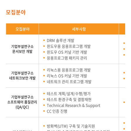
모집분야
모집분야
세부사항
DRM 솔루션 개발
문
윈도우용 응용프로그램 개발
기업부설연구소
커
문서보안 개발
윈도우 OS 커널 기반 개발
A
응용프로그램 패키지 관리
리눅스용 응용프로그램 개발
리
기업부설연구소
리눅스 OS 커널 기반 개발
네트워크보안 개발
J
네트워크 관리 프로그램 개발
테스트 계획/설계/수행/평가
기업부설연구소
테스트 환경구축 및 결함재현
소프트웨어 품질관리
I
Technical Research & Support
(QA/QC)
CC 인증 진행
네
방화벽(UTM) 구축 및 기술지원
네