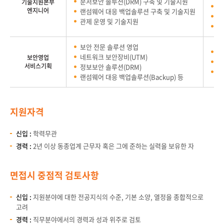
문서보안 솔루션(DRM) 구축 및 기술지원
기술지원본부
보
엔지니어
랜섬웨어 대응 백업솔루션 구축 및 기술지원
운
관제 운영 및 기술지원
전
보안 전문 솔루션 영업
컨
네트워크 보안장비(UTM)
보안영업
개
서비스기획
정보보안 솔루션(DRM)
마
랜섬웨어 대응 백업솔루션(Backup) 등
지원자격
신입 :
학력무관
경력 :
2년 이상 동종업계 근무자 혹은 그에 준하는 실력을 보유한 자
면접시 중점적 검토사항
신입 :
지원분야에 대한 전공지식의 수준, 기본 소양, 열정을 종합적으로
고려
경력 :
직무분야에서의 경력과 성과 위주로 검토